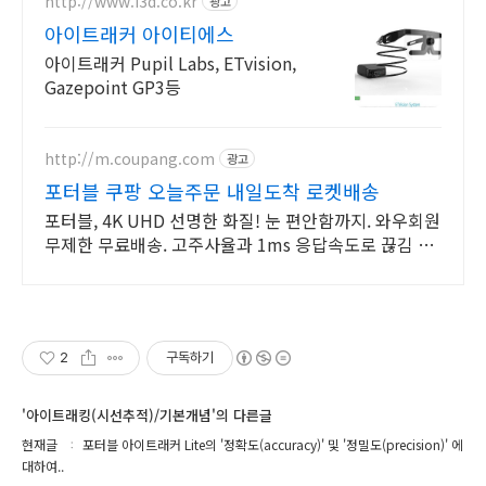
http://www.i3d.co.kr
광고
아이트래커 아이티에스
아이트래커 Pupil Labs, ETvision,
Gazepoint GP3등
http://m.coupang.com
광고
포터블 쿠팡 오늘주문 내일도착 로켓배송
포터블, 4K UHD 선명한 화질! 눈 편안함까지. 와우회원
무제한 무료배송. 고주사율과 1ms 응답속도로 끊김 없
는 모니터, 오늘주문 내일도착 로켓배송.
2
구독하기
'아이트래킹(시선추적)/기본개념'의 다른글
현재글
포터블 아이트래커 Lite의 '정확도(accuracy)' 및 '정밀도(precision)' 에
대하여..