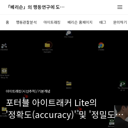
「베리슨」의 행동연구에 도움이 되는 블로그
홈
행동관찰분석
아이트래킹
베리슨 홈페이지
태그
문의하기
아이트래킹(시선추적)/기본개념
포터블 아이트래커 Lite의
'정확도(accuracy)' 및 '정밀도
(precision)' 에 대하여..