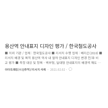
용산역 안내표지 디자인 평가 / 한국철도공사
■ 의뢰 기관 / 업체 : 한국철도공사 ■ 리서치 수행 업체 : 베리슨(2018) ■
리서치 배경 및 목적 용산역 역사 내 열차 안내표지 디자인 변경 전/후 비
교 평가 ■ 측정 대상 및 항목 - 벽부형, 달대형 안내표지의 배경색 채도 및
엘리베이터 픽토그램 디자인 변경에 대한 정보 인지도 측정 ■ 리서치 결
아이트래킹(시선추적)/리서치 사례
2021.02.02
과 - 플랫폼 #5 지하철 이용객들은 개선 전(기존방식) 안내사인을 보다 신
속하게 인지하는 것으로 나타남 - 목적지(행선지)역 탐색은 주로 노선도 안
내사인(개선 전 Site 2, 3)을 통해 정보를 파악하는 것으로 나타남 - 플랫폼
#5 지하철 이용객들에게 시인성 측면에서 개선 전 안내사인이 우수한 것으
로 판단되나, 정보 전달성 측면에서는 개선 후 안내사인이 우수한 것으로
나타남