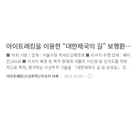
아이트래킹을 이용한 “대한제국의 길” 보행환
경 평가 / 서울시청 역사도심재생과
■ 의뢰 기관 / 업체 : 서울시청 역사도심재생과 ■ 리서치 수행 업체 : 베리
슨(2018) ■ 리서치 배경 및 목적 환경과 사물의 시인성 및 인지도를 정량
적으로 측정, 평가하는 시선추적 기술을 「대한제국의 길 및 순성길」 조
성에 적용하여 효율적인 안내시스템을 구축함으로써 시민 탐방에 편리를
아이트래킹(시선추적)/리서치 사례
2021.02.01
제공하고자 함 ■ 측정 대상 및 항목 - 「대한제국의 길」 일부 구간(대한
문 ~ 돈의문 터)의 탐방 시 보행환경 요소의 대한 시선고정 및 주의투여 -
정동지역 한양도성 숭례문구간 「순성길」 일부(소의문 터~러시아 대사관
앞) 안내사인에 대한 인지/인식도 - 「대한제국의 길」 리플렛에 대한 시선
고정 및 주의투여 ■ 리서치 결과 - 대한문 앞 : 주로 상점 간판, 바닥, 대한
문 지붕, 건물 유리창 등에 주의투여가 발생함..