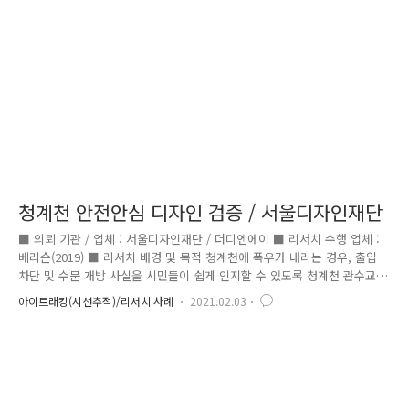
나타남 - 서울역의 경우 신규 제작된 안내표지판의 정보 인지도가 약 35%
향상된 것으로 나타남 - 오송역의 경우 기..
청계천 안전안심 디자인 검증 / 서울디자인재단
■ 의뢰 기관 / 업체 : 서울디자인재단 / 더디엔에이 ■ 리서치 수행 업체 :
베리슨(2019) ■ 리서치 배경 및 목적 청계천에 폭우가 내리는 경우, 출입
차단 및 수문 개방 사실을 시민들이 쉽게 인지할 수 있도록 청계천 관수교-
세운교 구간 곳곳에 ‘안전안심 디자인’을 적용함 ■ 측정 대상 및 항목 - 청
아이트래킹(시선추적)/리서치 사례
2021.02.03
계천 관수교~세운교 구간 특정 시설물의 시인성, 정보 전달성을 측정 평가
하고자 함 ■ 리서치 결과 - ‘폴사인’의 경우, 안전안심 디자인 적용 후 정
보 전달성이 기존보다 약 60% 정도 향상된 것으로 나타남 - ‘스윙게이
트’의 경우, 안전안심 디자인 적용 후 약 4% 정도 시인성이 개선된 것으로
나타남 - ‘구명환’의 경우, 안전안심 디자인 적용 후 약 4.5% 정도 시인성
이 개선된 것으로 나타남 -..