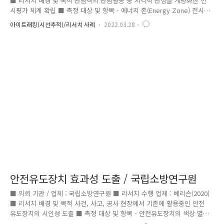
■ 리서치 배경 및 목적 관람객의 관람활동 중 시각적 관심을 계량화한 전
시평가 체계 확립 ■ 측정 대상 및 항목 - 에너지 존(Energy Zone) 전시물
의 전시연출 형태에 따른 시각적 흥미 - 항공 존(Aircraft Zone) 전시물의
아이트래킹(시선추적)/리서치 사례
2022.03.28
전시연출 형태에 따른 시각적 흥미 ■ 리서치 결과 - 에너지 존(Energy
Zone)의 12개 전시물 중 실제 물을 사용한 ‘조력발전소’의 시각적 흥미가
가장 높은 것으로 나타남. - 항공 존(Aircraft Zone)의 14개 전시물 중 항
공기 실물을 가장 유사하게 재현한 ‘조종기는 어떻게 발전했을까요’의 시각
적 흥미가 가장 높은 것으로 나타남
안전유도장치 효과성 도출 / 국립소방연구원
■ 의뢰 기관 / 업체 : 국립소방연구원 ■ 리서치 수행 업체 : 베리슨(2020)
■ 리서치 배경 및 목적 사건, 사고, 공사 현장에서 기존에 활용중인 안전
유도장치의 시인성 도출 ■ 측정 대상 및 항목 - 안전유도장치의 색상 별
사인 유도등 시인성 측정 - 안전유도장치의 시선유도시설 종류별 시인성 측