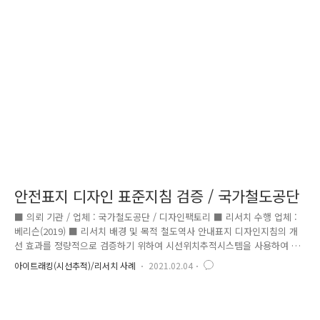
로 나타남 - oncar 2.0 대시보드의 8개 앱 중에서 ‘지도’ 앱이 초반 식별성
이 8 순위로 나타남 - oncar 3.0 대시보드의 8개 앱 중에서 ‘T Map’ 앱이
시인성 4 순위로 나타남 - o..
안전표지 디자인 표준지침 검증 / 국가철도공단
■ 의뢰 기관 / 업체 : 국가철도공단 / 디자인팩토리 ■ 리서치 수행 업체 :
베리슨(2019) ■ 리서치 배경 및 목적 철도역사 안내표지 디자인지침의 개
선 효과를 정량적으로 검증하기 위하여 시선위치추적시스템을 사용하여 검
증하고자 함 ■ 측정 대상 및 항목 - 시범 철도역사(서울역, 오송역) 선정
아이트래킹(시선추적)/리서치 사례
2021.02.04
후 피실험자에게 길찾기 직무를 제시하고, 이를 수행하는 동안의 피실험자
의 이동동선, 지체지점, 시선 이동, 시선 고정 지점 등을 디자인 지침 적용
전과 후를 정량적 수치로 비교 분석하여 개선 효과 검증 ■ 리서치 결과 -
서울역의 경우 신규 제작된 안내표지판의 시인성이 약 20% 향상된 것으로