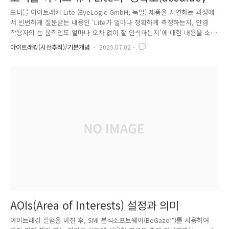
및 '정밀도(precision)' 에 대하여..
포터블 아이트래커 Lite (EyeLogic GmbH, 독일) 제품을 시연하는 과정에
서 빈번하게 질문받는 내용인 'Lite가 얼마나 정확하게 측정하는지, 안경
착용자의 눈 움직임도 얼마나 오차 없이 잘 인식하는지'에 대한 내용을 소
개하고자 합니다. 실제로, 이러한 질문은 아이트래킹 테크놀로지에서 '정확
아이트래킹(시선추적)/기본개념
2025.07.02
도(accuracy)' & '정밀도(precision)'의 개념과 '강건성(Robustness)'에
대한 것으로 아이트래커 제품 스펙의 수치만을 참고하여 판단하는데는 한
계가 있습니다. 내용에 앞서, 아래는 Chat GPT에서 '아이트래커의 성능을
좌우하는 요소와 상위 3가지 순위'에 대해 질의한 결과 답변 내용입니다.
아이트래커(eye tracker)의 성능을 좌우하는 요소는 여러 가지가 있지만,
일반적..
AOIs(Area of Interests) 설정과 의미
아이트래킹 실험을 마친 후, SMI 분석소프트웨어(BeGaze™)를 사용하여