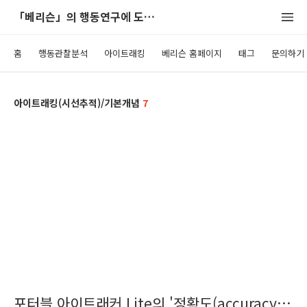
「베리슨」의 행동연구에 도움이 되는 블로그
홈
행동관찰분석
아이트래킹
베리슨 홈페이지
태그
문의하기
아이트래킹(시선추적)/기본개념
7
포터블 아이트래커 Lite의 '정확도(accuracy)'