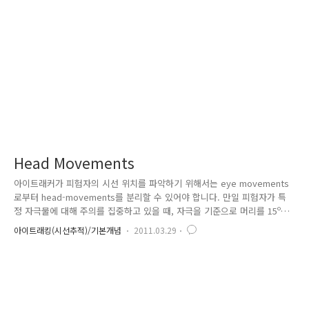
Head Movements
아이트래커가 피험자의 시선 위치를 파악하기 위해서는 eye movements
로부터 head-movements를 분리할 수 있어야 합니다. 만일 피험자가 특
정 자극물에 대해 주의를 집중하고 있을 때, 자극을 기준으로 머리를 15º
좌측으로 회전시킬 경우 아이트래커는 눈의 위치를 15º 우측으로 이동된
아이트래킹(시선추적)/기본개념
2011.03.29
것처럼 인식하는데. 이것은 정확한 fixation(시선 고정)을 유지하기 위해 머
리가 움직인 반대 방향으로 눈의 위치를 계산하여 인식하는 것입니다. 그
러나 다수의 아이트래커에서는 자극(자극물이 모니터에 제시되는 방식) 내
에서 Gaze position을 중심으로 eye movements를 계산한다. 아이트래
커가 자극 내에서 정확히 fixation을 인식하기 위해서는 eye movements
로부터 head mo..