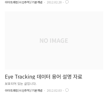
세히 풀어~서 설명해 보겠습니다. 부담없이 읽어보시면 될 것 같습니다. 이
아이트래킹(시선추적)/기본개념
2012.02.20
제 여러분은 우리나라를 대표하는 사격 국가대표 선수입니다. 전방 50m에
놓여있는 과녁을 맞춰야 하는데요. 방금 1발 사격(1회), 1발 사격(2회), ...,
1발 사격(5회) 방식으로 5발씩 총 2회 사격을 마쳤습니다. 그 결과는 다음
그림과 같습니다. 그림 1의 왼쪽 과녁을 보면, 가운데 점(가운데 원의 +표
시로 '참값'을 뜻함)에 근접하게 명중시켰으나 5발이 각각 분산되어 있습니
다. 반면..
Eye Tracking 데이터 용어 설명 자료
보호되어 있는 글입니다.
아이트래킹(시선추적)/기본개념
2012.02.03