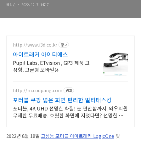
베리슨
2022. 12. 7. 14:17
http://www.i3d.co.kr
광고
아이트래커 아이티에스
Pupil Labs, ETvision , GP3 제품 고
정형, 고글형 모바일용
http://m.coupang.com
광고
포터블 쿠팡 넓은 화면 편리한 멀티태스킹
포터블, 4K UHD 선명한 화질! 눈 편안함까지. 와우회원
무제한 무료배송. 흐릿한 화면에 지쳤다면? 선명한 모니
터 로켓배송으로 만나보세요.
2022
년 8월 18일
고
성
능
포
터
블
아
이
트
래커
LogicOne
및