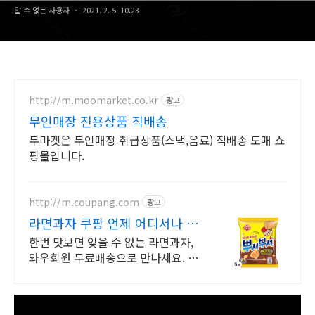
알 수 없는 사용자
2021. 2. 5. 10:23
http://m.moomarket.co.kr
광고
무인매장 전용상품 직배송
무마켓은 무인매장 취급상품(스낵,음료) 직배송 도매 쇼
핑몰입니다.
http://m.coupang.com
광고
라면과자 쿠팡 언제 어디서나 간
편하게
한번 맛보면 잊을 수 없는 라면과자,
와우회원 무료배송으로 만나세요. 귀
를 사로잡는 바삭한 스낵 소리, 쿠팡
로켓배송으로 빠르게 경험하세요.