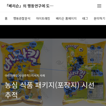
「베리슨」의 행동연구에 도움이 되는 블로그
홈
행동관찰분석
아이트래킹
베리슨 홈페이지
태그
문의하기
아이트래킹(시선추적)/리서치 사례
농심 식품 패키지(포장지) 시선
추적