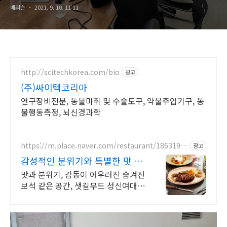
베리슨
2021. 9. 10. 11:11
http://scitechkorea.com/bio
광고
(주)싸이텍코리아
연구장비전문, 동물마취 및 수술도구, 약물주입기구, 동
물행동측정, 뇌신경과학
https://m.place.naver.com/restaurant/1863199
광고
587
감성적인 분위기와 특별한 맛 데
이트를 위한 특별한 공간
맛과 분위기, 감동이 어우러진 숨겨진
보석 같은 공간, 샛길무드 성신여대점
예상치 못한 감동을 선사하는 성신여
대 양식 맛집