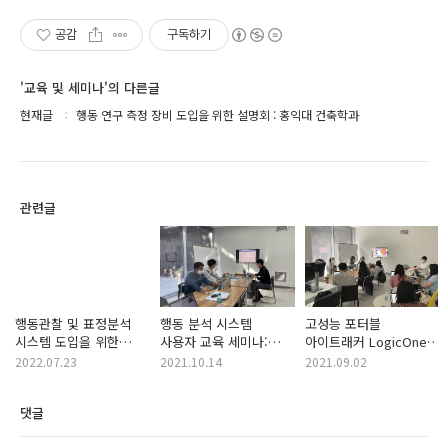
공감
구독하기
'교육 및 세미나'의 다른글
현재글
행동 연구 측정 장비 도입을 위한 설명회 : 홍익대 건축학과
관련글
행동관찰 및 표정분석
행동 분석 시스템
고성능 포터블
시스템 도입을 위한
사용자 교육 세미나:
아이트래커 LogicOne
미팅 진행 : 경북대
부산테크노파크
사용자 교육 진행 : 차
2022.07.23
2021.10.14
2021.09.02
가정교육과
의과대 상담심리학과
댓글