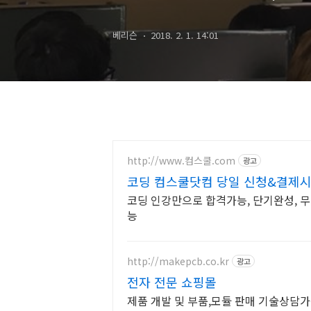
한동대
베리슨
2018. 2. 1. 14:01
http://www.컴스쿨.com
광고
코딩 컴스쿨닷컴 당일 신청&결제시
코딩 인강만으로 합격가능, 단기완성, 
능
http://makepcb.co.kr
광고
전자 전문 쇼핑몰
제품 개발 및 부품,모듈