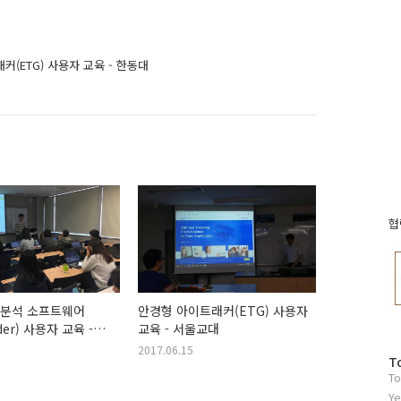
(ETG) 사용자 교육 - 한동대
협
 분석 소프트웨어
안경형 아이트래커(ETG) 사용자
der) 사용자 교육 -
교육 - 서울교대
2017.06.15
방
T
To
문
자
Ye