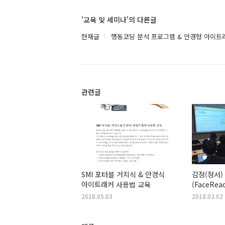
'교육 및 세미나'의 다른글
현재글
행동코딩 분석 프로그램 & 안경형 아이트래커
관련글
SMI 포터블 거치식 & 안경식
감정(정서)
아이트래커 사용법 교육
(FaceRea
서울대
2018.05.03
2018.03.02