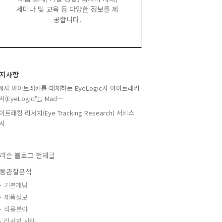
세미나 및 교육 등 다양한 정보를 제
공합니다.
지사항
MI사 아이트래커를 대체하는 EyeLogic사 아이트래커
시(EyeLogic社, Mad⋯
이트래킹 리서치(Eye Tracking Research) 서비스
시
리슨 블로그 전체글
동관찰분석
기본개념
제품정보
적용분야
리서치 사례