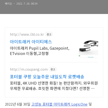
베리슨
2022. 7. 26. 08:34
http://www.i3d.co.kr
광고
아이트래커 아이티에스
아이트래커 Pupil Labs, Gazepoint,
ETvision 이동형,고정형
http://m.coupang.com
광고
포터블 쿠팡 오늘주문 내일도착 로켓배송
포터블, 4K UHD 선명한 화질! 눈 편안함까지. 와우회원
무제한 무료배송. 흐릿한 화면에 지쳤다면? 선명한 모니
터 로켓배송으로 만나보세요.
2022
년
6
월
30
일
고
성
능
포
터
블
아
이
트
래커
LogicOne
및