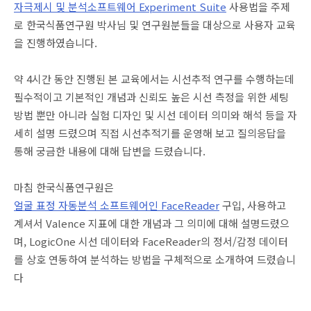
자
극
제시
및
분
석
소
프
트
웨어
Experiment Suite
사용법을 주제
로 한국식품연구원 박사님 및 연구원분들을 대상으로 사용자 교육
을 진행하였습니다
.
약
4
시간 동안 진행된 본 교육에서는 시선추적 연구를 수행하는데
필수적이고 기본적인 개념과 신뢰도 높은 시선 측정을 위한 세팅
방법 뿐만 아니라 실험 디자인 및 시선 데이터 의미와 해석 등을 자
세히 설명 드렸으며 직접 시선추적기를 운영해 보고 질의응답을
통해 궁금한 내용에 대해 답변을 드렸습니다
.
마침 한국식품연구원은
얼
굴
표
정
자
동
분
석
소
프
트
웨
어
인
FaceReader
구입
,
사용하고
계셔서
Valence
지표에 대한 개념과 그 의미에 대해 설명드렸으
며
, LogicOne
시선 데이터와
FaceReader
의 정서
/
감정 데이터
를 상호 연동하여 분석하는 방법을 구체적으로 소개하여 드렸습니
다