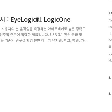
T
능 포터블 시선추적기 출시 : EyeLogic社 LogicOne
ey
no
하여 사용자의 눈 움직임을 측정하는 아이트래커로 높은 정확도
아
는 시선추적 연구에 적합한 제품입니다. USB 3.1 전원 공급 및
no
은 기존의 연구실 환경 뿐만 아니라 유치원, 학교, 병원, 가
환경에서 아이트래킹 측정 및 리서치를 수행하는데 매우 유
표
0Hz LogicOne은 60Hz, 120Hz, 250Hz의 주사율
ey
이트래킹(시선추적) 리서치 목적에 따라 주사율을 설정 가능하여
No
최
최
근
글
과
최
인
기
글