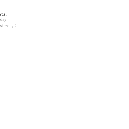
otal
day :
sterday :