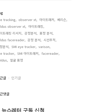
ag
e tracking,
observer xt,
아이트래커,
베리슨,
ldus observer xt,
아이트래킹,
이트래킹 리서치,
감정분석,
표정 분석,
ldus facereader,
감정 분석,
시선추적,
정분석,
SMI eye tracker,
varison,
e tracker,
SMI 아이트래커,
facereader,
ldus,
얼굴 표정,
근글
인기글
근댓글
뉴스레터 구독 신청