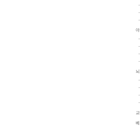
 LogicOne 아이트래커는 데이터의 정확도와 정밀도가 매
아
뇌
교
베