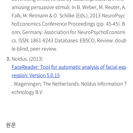
amusing persuasive stimuli. In B. Weber, M. Reuter, A.
Falk, M. Reimann & O. Schilke (Eds.), 2013 NeuroPsyc
hoEconomics Conference Proceedings (pp. 45-45). B
onn, Germany: Association for NeuroPsychoEconomi
cs. ISSN: 1861-8243 Databases: EBSCO, Review: doub
le-blind, peer-review.
Noldus. (2013)
FaceReader: Tool for automatic analysis of facial exp
ression: Version 5.0.15
. Wageningen, The Netherlands: Noldus Information T
echnology B.V.
원문