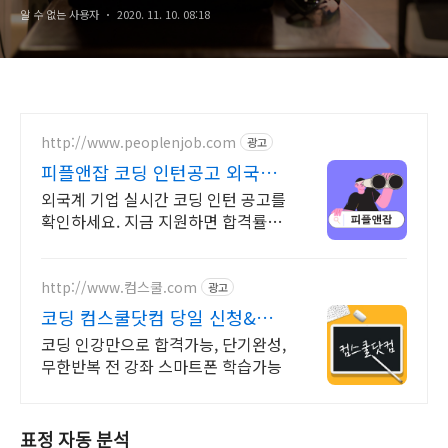
알 수 없는 사용자
2020. 11. 10. 08:18
http://www.peoplenjob.com
광고
피플앤잡 코딩 인턴공고 외국계
취업 필수, 피플앤잡
외국계 기업 실시간 코딩 인턴 공고를
확인하세요. 지금 지원하면 합격률
UP! 이직 필살기, 피플앤잡
http://www.컴스쿨.com
광고
코딩 컴스쿨닷컴 당일 신청&결
제시 기프티콘!
코딩 인강만으로 합격가능, 단기완성,
무한반복 전 강좌 스마트폰 학습가능
표정 자동 분석