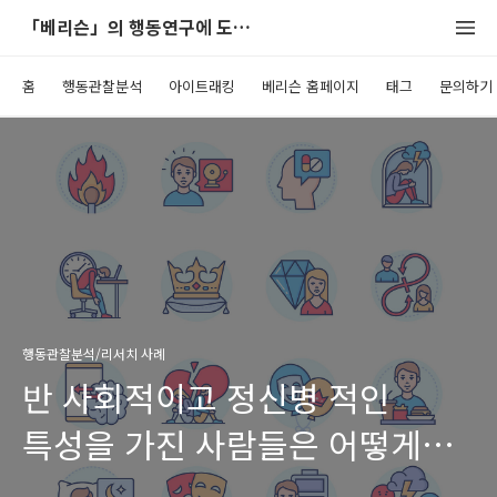
「베리슨」의 행동연구에 도움이 되는 블로그
홈
행동관찰분석
아이트래킹
베리슨 홈페이지
태그
문의하기
행동관찰분석/리서치 사례
반 사회적이고 정신병 적인
특성을 가진 사람들은 어떻게
감정을 처리하는가?