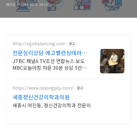
베리슨
2023. 12. 6. 16:10
http://egobalancing.com
광고
전문심리상담 에고밸런싱테라피
JTBC 채널A TV조선소개
JTBC 채널A TV조선 연합뉴스 보도
MBC오늘아침 자문 30분 상담 5만5
천원
https://www.sejongpsy.com/
광고
세종정신건강의학과의원
세종시 어진동, 정신건강의학과 전문의